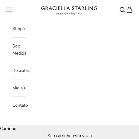
Pular para o conteúdo
GRACIELLA STARLING
Menu
Pesquisar
Carrin
Shop
Sob
Medida
Descubra
Mídia
Contato
Carrinho
Seu carrinho está vazio